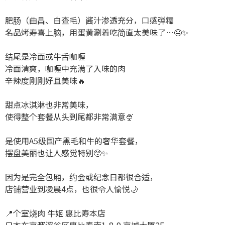
肥肠（曲昌、白查毛）酱汁渗透充分，口感弹糯
名品烤寿喜上脑，用蛋黄涮着吃简直太美味了…🤤✨️
结尾是冷面或牛舌咖喱
冷面清爽，咖喱中充满了入味的肉
辛辣度刚刚好且美味🔥
甜点冰淇淋也非常美味，
使得整个套餐从头到尾都非常满意🍨
是使用A5级国产黑毛和牛的奢华套餐，
摆盘美丽也让人感觉特别🥺✨
因为是完全包厢，约会或纪念日都很合适，
店铺营业到凌晨4点，也很令人愉悦🌙
📍个室烧肉 牛姬 惠比寿本店