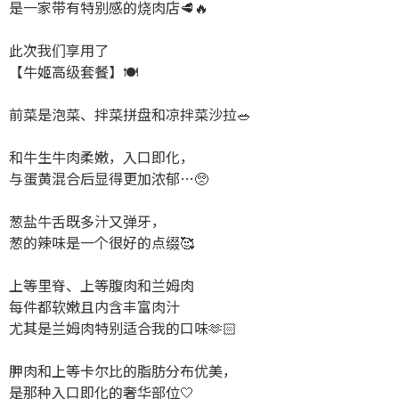
是一家带有特别感的烧肉店🥩🔥
此次我们享用了
【牛姬高级套餐】🍽️
前菜是泡菜、拌菜拼盘和凉拌菜沙拉🥗
和牛生牛肉柔嫩，入口即化，
与蛋黄混合后显得更加浓郁…🥺
葱盐牛舌既多汁又弹牙，
葱的辣味是一个很好的点缀🥰
上等里脊、上等腹肉和兰姆肉
每件都软嫩且内含丰富肉汁
尤其是兰姆肉特别适合我的口味‪🫶🏻︎‪
胛肉和上等卡尔比的脂肪分布优美，
是那种入口即化的奢华部位🤍