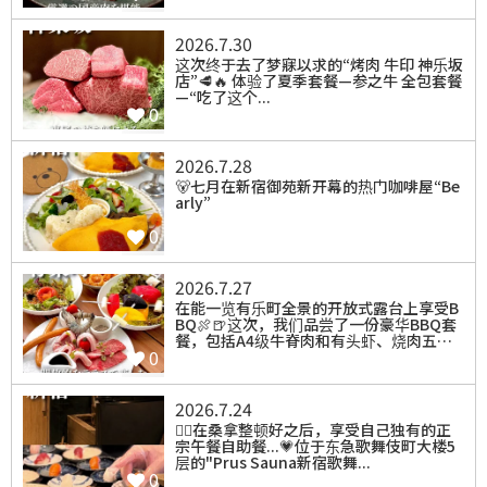
2026.7.30
⁡这次终于去了梦寐以求的“烤肉 牛印 神乐坂
店”🥩🔥 体验了夏季套餐—参之牛 全包套餐
—“吃了这个...
0
2026.7.28
⁡🐻七月在新宿御苑新开幕的热门咖啡屋“Be
arly”
0
2026.7.27
在能一览有乐町全景的开放式露台上享受B
BQ🍖🍺这次，我们品尝了一份豪华BBQ套
餐，包括A4级牛脊肉和有头虾、烧肉五…
0
2026.7.24
⁡🧖‍♀️在桑拿整顿好之后，享受自己独有的正
宗午餐自助餐...💗位于东急歌舞伎町大楼5
层的"Prus Sauna新宿歌舞...
0