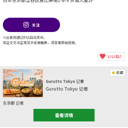
日本东京都涩谷区惠比寿南1-8-9 京城大厦2F
关注
※此新闻通过RSS自动发布。
若正文无法正常显示或被截断，请查看原始链接。
いいね！
收藏
Gurutto Tokyo 记者
Gurutto Tokyo 记者
东京都 记者
查看详情