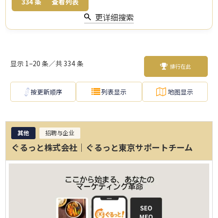
334
条
查看列表
更详细搜索
显示 1–20 条／共 334 条
排行在此
按更新顺序
列表显示
地图显示
其他
招聘与企业
ぐるっと株式会社｜ぐるっと東京サポートチーム