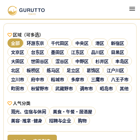
区域（可多选）
全部
环游东京
千代田区
中央区
港区
新宿区
文京区
台东区
墨田区
江东区
品川区
目黑区
大田区
世田谷区
涩谷区
中野区
杉并区
丰岛区
北区
板桥区
练马区
足立区
葛饰区
江户川区
立川市
府中市
稻城市
多摩市
三鹰市
八王子市
町田市
秋留野市
武藏野市
调布市
昭岛市
其他
人气分类
观光、住宿与休闲
美食・午餐・居酒屋
美容·推拿·健身
招聘与企业
购物