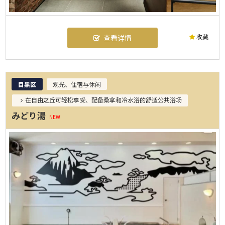
收藏
查看详情
目黑区
观光、住宿与休闲
在自由之丘可轻松享受、配备桑拿和冷水浴的舒适公共浴场
みどり湯
NEW