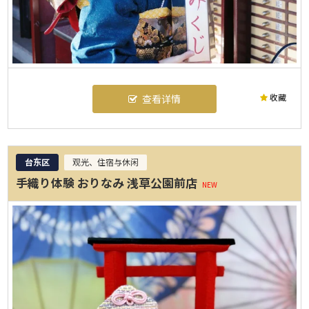
收藏
查看详情
台东区
观光、住宿与休闲
手織り体験 おりなみ 浅草公園前店
NEW