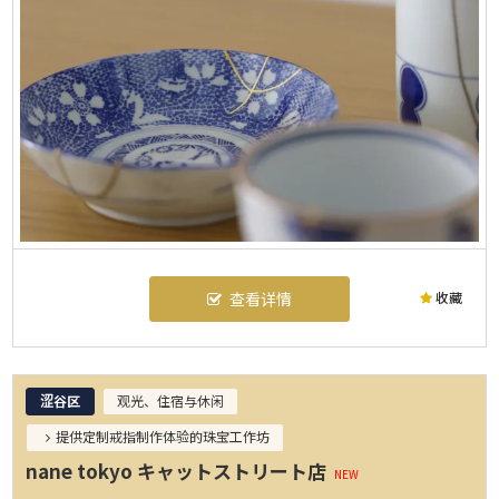
收藏
查看详情
涩谷区
观光、住宿与休闲
提供定制戒指制作体验的珠宝工作坊
nane tokyo キャットストリート店
NEW