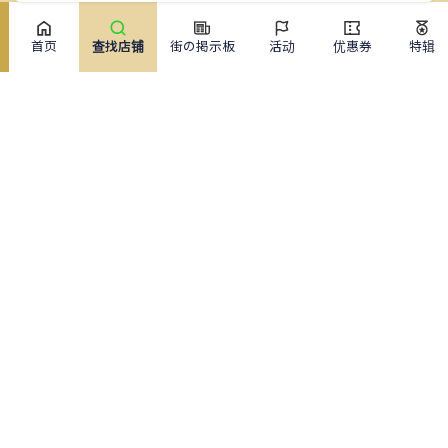
首页
查找店铺
街の掲示板
活动
优惠券
特辑
网站菜单
查找店铺
直播新闻
活动
专题
报告
关于 Gurutto Tokyo
关于 ぐるっと東京
功能与价格