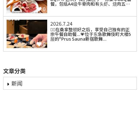
餐，包括A4级牛脊肉和有头虾、烧肉五…
0
2026.7.24
⁡🧖‍♀️在桑拿整顿好之后，享受自己独有的正
宗午餐自助餐...💗位于东急歌舞伎町大楼5
层的"Prus Sauna新宿歌舞...
0
文章分类
新闻