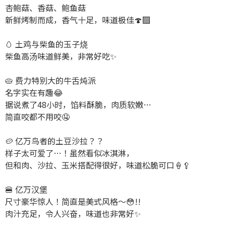
杏鲍菇、香菇、鲍鱼菇
新鲜烤制而成，香气十足，味道极佳🍄‍🟫
🥚 土鸡与柴鱼的玉子烧
柴鱼高汤味道鲜美，非常好吃✨️
🥧 费力特别大的牛舌炖派
名字实在有趣😂
据说煮了48小时，馅料酥脆，肉质软嫩…
简直咬都不用咬🤤
🥔 亿万鸟者的土豆沙拉？？
样子太可爱了…！虽然看似冰淇淋，
但和肉、沙拉、玉米搭配得很好，味道松脆可口🍦🥄
🍔 亿万汉堡
尺寸豪华惊人！简直是美式风格〜😳!!
肉汁充足，令人兴奋，味道也非常好✨