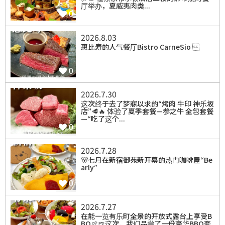
厅举办，夏威夷肉类...
0
2026.8.03
惠比寿的人气餐厅Bistro CarneSio 
0
2026.7.30
⁡这次终于去了梦寐以求的“烤肉 牛印 神乐坂
店”🥩🔥 体验了夏季套餐—参之牛 全包套餐
—“吃了这个...
0
2026.7.28
⁡🐻七月在新宿御苑新开幕的热门咖啡屋“Be
arly”
0
2026.7.27
在能一览有乐町全景的开放式露台上享受B
BQ🍖🍺这次，我们品尝了一份豪华BBQ套