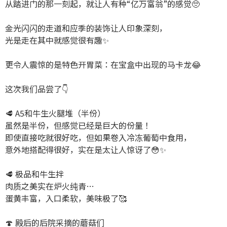
从踏进门的那一刻起，就让人有种“亿万富翁”的感觉🥺
金光闪闪的走道和应季的装饰让人印象深刻，
光是走在其中就感觉很有趣✨
更令人震惊的是特色开胃菜：在宝盒中出现的马卡龙😂
这次我们品尝了👇
🥩 A5和牛生火腿堆（半份）
虽然是半份，但感觉已经是巨大的份量！
即使直接吃就很好吃，但如果卷入冷冻葡萄中食用，
意外地搭配得很好，实在是太让人惊讶了😳✨️
🥩 极品和牛生拌
肉质之美实在炉火纯青…
蛋黄丰富，入口柔软，美味极了🥰
🍄 殿后的后院采摘的蘑菇们