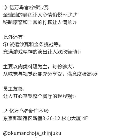
🍋 亿万鸟者柠檬沙瓦
金灿灿的颜色让人心情愉悦～⤴⤴
秘制糖浆和丰富的柠檬让人满意🍋
此外还有
🎲 试运沙瓦和金条挑战等，
充满游戏精神的演出让人欢欣舞动✨
主要以肉类料理为主，每份够大，
从味觉与视觉都能充分享受，满意度极高🥺
员工友善，
让人开心享受整个餐厅的世界观✨
📍 亿万鸟者新宿本殿
东京都新宿区新宿3-36-12 杉忠大厦 4F
@okumanchoja_shinjuku