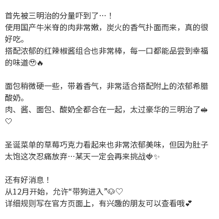
首先被三明治的分量吓到了…！
使用国产牛米脊的肉非常嫩，炭火的香气扑面而来，真的很
好吃。
搭配浓郁的红辣椒酱组合也非常棒，每一口都能品尝到幸福
的味道🥹🔥
面包稍微硬一些，带着香气，非常适合搭配附上的浓郁希腊
酸奶。
肉、酱、面包、酸奶全都合在一起，太过豪华的三明治了🥪
🤍
圣诞菜单的草莓巧克力看起来也非常浓郁美味，但因为肚子
太饱这次忍痛放弃…某天一定会再来挑战🍓✨
还有好消息！
从12月开始，允许“带狗进入”🐶♡
详细规则写在官方页面上，有兴趣的朋友可以查看哦︎💕︎︎