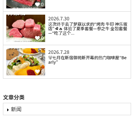
0
2026.7.30
⁡这次终于去了梦寐以求的“烤肉 牛印 神乐坂
店”🥩🔥 体验了夏季套餐—参之牛 全包套餐
—“吃了这个...
0
2026.7.28
⁡🐻七月在新宿御苑新开幕的热门咖啡屋“Be
arly”
0
文章分类
新闻