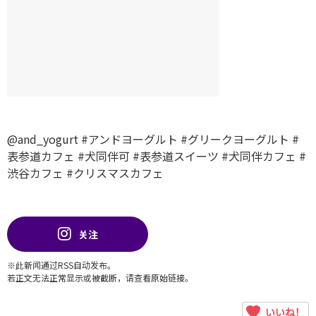
@and_yogurt
#アンドヨーグルト
#グリークヨーグルト
#
表参道カフェ
#犬同伴可
#表参道スイーツ
#犬同伴カフェ
#
渋谷カフェ
#クリスマスカフェ
关注
※此新闻通过RSS自动发布。
若正文无法正常显示或被截断，请查看原始链接。
いいね！