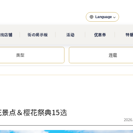
Language
查找店铺
街の掲示板
活动
优惠券
特
类型
连载
花景点＆樱花祭典15选
2026.