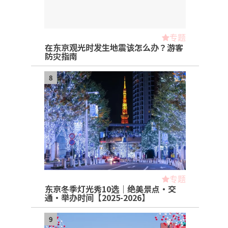
专题
在东京观光时发生地震该怎么办？游客
防灾指南
8
专题
东京冬季灯光秀10选｜绝美景点・交
通・举办时间【2025-2026】
9