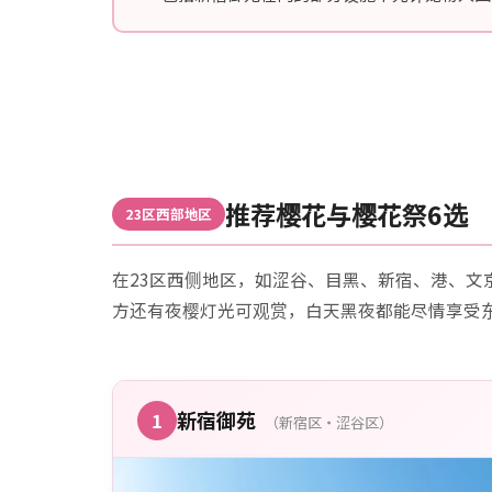
推荐樱花与樱花祭6选
23区西部地区
在23区西侧地区，如涩谷、目黑、新宿、港、文
方还有夜樱灯光可观赏，白天黑夜都能尽情享受
新宿御苑
1
（新宿区・涩谷区）