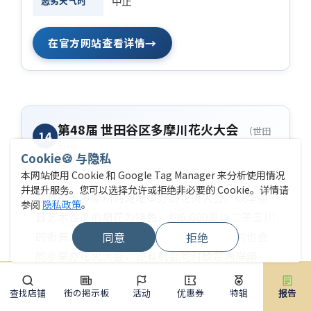
恶劣天气时
中止
→
在官方网站查看详情
第48届 世田谷区多摩川花火大会
（世田
14
谷区）
Cookie🍪 与隐私
本网站使用 Cookie 和 Google Tag Manager 来分析使用情况
并提升服务。您可以选择允许或拒绝非必要的 Cookie。详情请
在秋季于多摩川河滩地举办的花火大会。以华丽
参阅
隐私政策
。
且艺术性高的烟花为特色，约6,000发以二子玉川
的街景为背景升空。对岸的川崎市一侧有时也会
同意
拒绝
同步举办花火大会，亦有机会同时欣赏两岸烟
花。从二子玉川站步行可达，交通也十分便利。
查找店铺
街の掲示板
活动
优惠券
特辑
报告