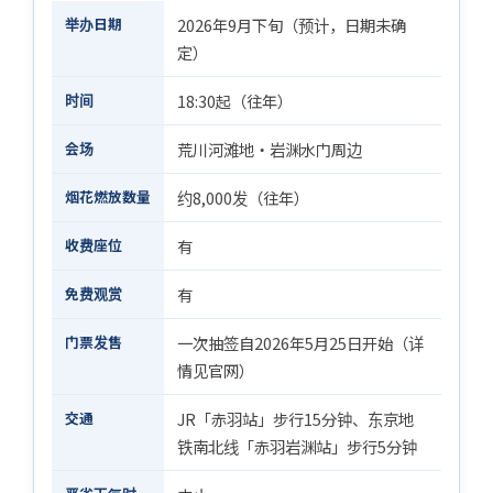
举办日期
2026年9月下旬（预计，日期未确
定）
时间
18:30起（往年）
会场
荒川河滩地・岩渊水门周边
烟花燃放数量
约8,000发（往年）
收费座位
有
免费观赏
有
门票发售
一次抽签自2026年5月25日开始（详
情见官网）
交通
JR「赤羽站」步行15分钟、东京地
铁南北线「赤羽岩渊站」步行5分钟