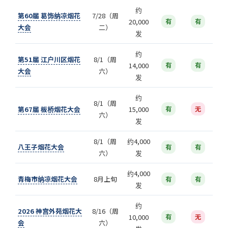
约
第60届 葛饰纳凉烟花
7/28（周
20,000
有
有
大会
二）
发
约
第51届 江户川区烟花
8/1（周
14,000
有
有
大会
六）
发
约
8/1（周
第67届 板桥烟花大会
15,000
有
无
六）
发
8/1（周
约4,000
八王子烟花大会
有
有
六）
发
约4,000
青梅市纳凉烟花大会
8月上旬
有
有
发
约
2026 神宫外苑烟花大
8/16（周
10,000
有
无
会
六）