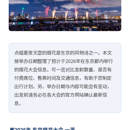
【2026年】东京的烟花大会
日程・付费席位・门票信息汇总
点缀夏夜天空的烟花是东京的风物诗之一。本文
按举办日期排序 ─ 发射数量、交通、付费席位信息一览对比
按举办日期整理了预计于2026年在东京都内举行
的烟花大会信息。可一览对比发射数量、是否有
付费席位、售票时间及交通信息，有助于您制定
出行计划。另，举办日期与内容可能会有变动，
出发前请务必在各大会的官方网站确认最新信
息。
2026年 东京烟花大会 一览