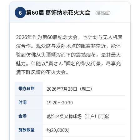
第60届 葛饰纳凉花火大会
6
（葛饰区）
2026年作为第60届纪念大会，也计划与无人机表
演合作。观众席与发射地点的距离非常近，能体
验到仿佛从头顶倾泻而下的震撼烟花，是其最大
魅力。伴随以“寅さん”闻名的柴又街景，尽享充
满下町风情的花火大会。
举办日期
2026年7月28日（周二）
时间
19:20〜20:30
会场
葛饰区柴又棒球场（江户川河滩）
施放数量
约20,000发