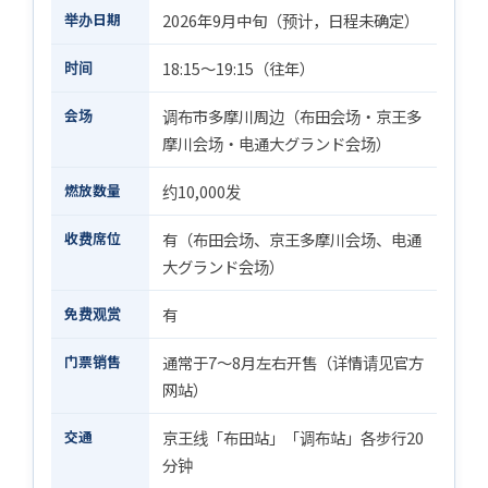
举办日期
2026年9月中旬（预计，日程未确定）
时间
18:15〜19:15（往年）
会场
调布市多摩川周边（布田会场・京王多
摩川会场・电通大グランド会场）
燃放数量
约10,000发
收费席位
有（布田会场、京王多摩川会场、电通
大グランド会场）
免费观赏
有
门票销售
通常于7〜8月左右开售（详情请见官方
网站）
交通
京王线「布田站」「调布站」各步行20
分钟