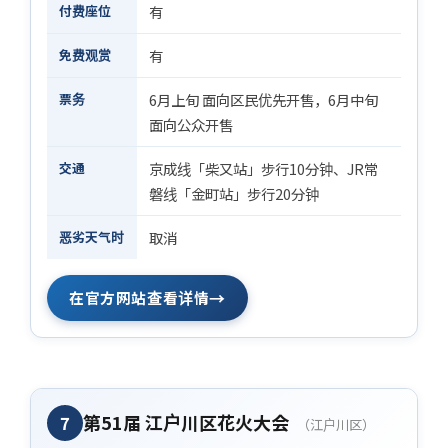
付费座位
有
免费观赏
有
票务
6月上旬 面向区民优先开售，6月中旬
面向公众开售
交通
京成线「柴又站」步行10分钟、JR常
磐线「金町站」步行20分钟
恶劣天气时
取消
→
在官方网站查看详情
第51届 江户川区花火大会
7
（江户川区）