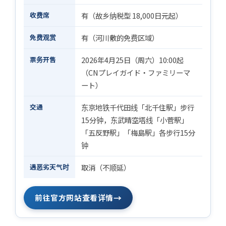
收费席
有（故乡纳税型 18,000日元起）
免费观赏
有（河川敷的免费区域）
票务开售
2026年4月25日（周六）10:00起
（CNプレイガイド・ファミリーマ
ート）
交通
东京地铁千代田线「北千住駅」步行
15分钟，东武晴空塔线「小菅駅」
「五反野駅」「梅島駅」各步行15分
钟
遇恶劣天气时
取消（不顺延）
→
前往官方网站查看详情