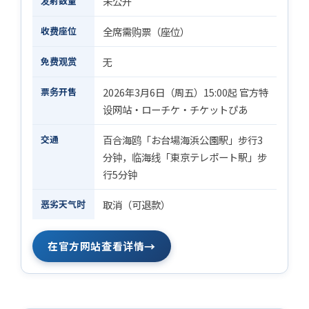
发射数量
未公开
收费座位
全席需购票（座位）
免费观赏
无
票务开售
2026年3月6日（周五）15:00起 官方特
设网站・ローチケ・チケットぴあ
交通
百合海鸥「お台場海浜公園駅」步行3
分钟，临海线「東京テレポート駅」步
行5分钟
恶劣天气时
取消（可退款）
→
在官方网站查看详情