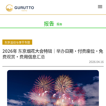
最新
类型
连载
作者
报告
报告
东京活动与季节专题
2026年 东京烟花大会特辑｜举办日期・付费座位・免
费观赏・费用信息汇总
2026.04.16