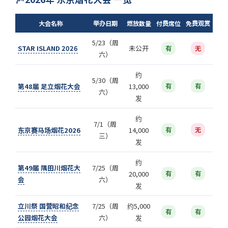
大会名称
举办日期
燃放数量
付费席位
免费观赏
5/23（周
STAR ISLAND 2026
未公开
有
无
六）
约
5/30（周
第48届 足立烟花大会
13,000
有
有
六）
发
约
7/1（周
东京赛马场烟花2026
14,000
有
无
三）
发
约
第49届 隅田川烟花大
7/25（周
20,000
有
有
会
六）
发
立川祭 国营昭和纪念
7/25（周
约5,000
有
有
公园烟花大会
六）
发