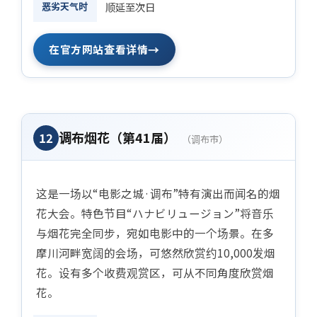
恶劣天气时
顺延至次日
→
在官方网站查看详情
调布烟花（第41届）
12
（调布市）
这是一场以“电影之城·调布”特有演出而闻名的烟
花大会。特色节目“ハナビリュージョン”将音乐
与烟花完全同步，宛如电影中的一个场景。在多
摩川河畔宽阔的会场，可悠然欣赏约10,000发烟
花。设有多个收费观赏区，可从不同角度欣赏烟
花。