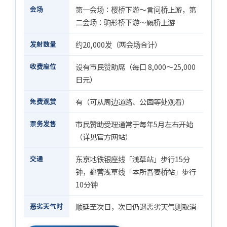
会场
第一会场：樱桥下游～言问桥上游，第
二会场：驹形桥下游～厩桥上游
发射数量
约20,000发（两会场合计）
收费座位
设有市民赞助席（每口 8,000～25,000
日元）
免费观赏
有（可从周边道路、公园等处观看）
票务发售
市民赞助受理通常于每年5月左右开始
（详见官方网站）
交通
东京地铁银座线「浅草站」步行15分
钟，都营浅草线「本所吾妻桥站」步行
10分钟
恶劣天气时
顺延至次日，次日仍遇恶劣天气则取消