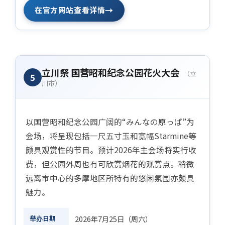
→
在官方网站查看详情
立川祭 国营昭和纪念公园花火大会
（立
5
川市）
以国营昭和纪念公园广阔的“みんなの原っぱ”为
会场，将呈现包括一尺五寸玉和宽幅Starmine等
颇具观赏性的节目。预计2026年主会场将实行收
费，但公园外周也有可欣赏烟花的观赏点。稍微
远离市中心的多摩地区所特有的悠闲氛围亦颇具
魅力。
举办日期
2026年7月25日（周六）