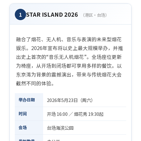
STAR ISLAND 2026
1
（港区・台场）
融合了烟花、无人机、音乐与表演的未来型烟花
娱乐。2026年宣布将以史上最大规模举办，并推
出史上首次的“音乐无人机烟花”。全场座位更新
为椅座，从开场到闭场都可享用多样的餐饮。以
东京湾为背景的震撼演出，带来与传统烟花大会
截然不同的体验。
举办日期
2026年5月23日（周六）
时间
开场 16:00 ／ 烟花秀 19:30起
会场
台场海滨公园