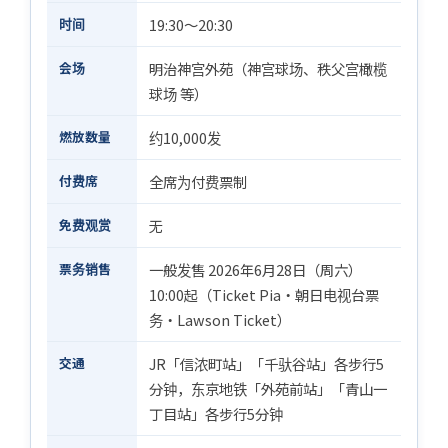
时间
19:30〜20:30
会场
明治神宫外苑（神宫球场、秩父宫橄榄
球场 等）
燃放数量
约10,000发
付费席
全席为付费票制
免费观赏
无
票务销售
一般发售 2026年6月28日（周六）
10:00起（Ticket Pia・朝日电视台票
务・Lawson Ticket）
交通
JR「信浓町站」「千驮谷站」各步行5
分钟，东京地铁「外苑前站」「青山一
丁目站」各步行5分钟