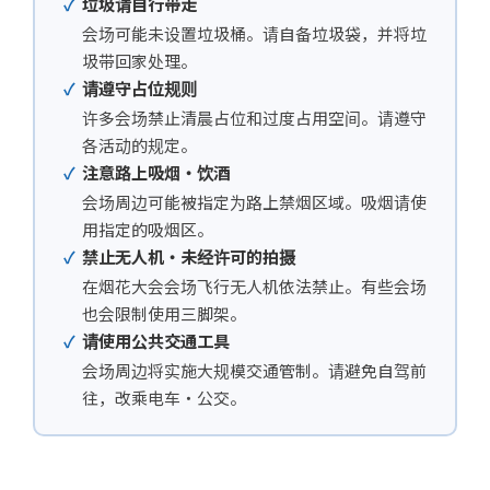
垃圾请自行带走
会场可能未设置垃圾桶。请自备垃圾袋，并将垃
圾带回家处理。
请遵守占位规则
许多会场禁止清晨占位和过度占用空间。请遵守
各活动的规定。
注意路上吸烟・饮酒
会场周边可能被指定为路上禁烟区域。吸烟请使
用指定的吸烟区。
禁止无人机・未经许可的拍摄
在烟花大会会场飞行无人机依法禁止。有些会场
也会限制使用三脚架。
请使用公共交通工具
会场周边将实施大规模交通管制。请避免自驾前
往，改乘电车・公交。