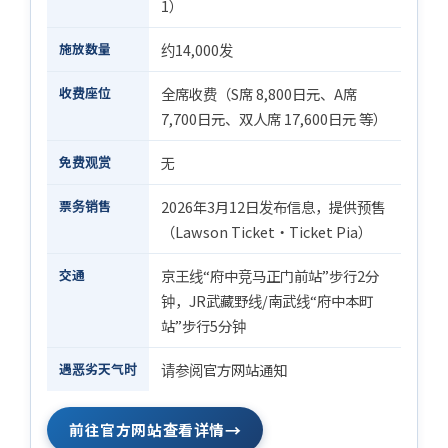
1）
施放数量
约14,000发
收费座位
全席收费（S席 8,800日元、A席
7,700日元、双人席 17,600日元 等）
免费观赏
无
票务销售
2026年3月12日发布信息，提供预售
（Lawson Ticket・Ticket Pia）
交通
京王线“府中竞马正门前站”步行2分
钟，JR武藏野线/南武线“府中本町
站”步行5分钟
遇恶劣天气时
请参阅官方网站通知
→
前往官方网站查看详情