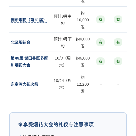
发
约
预计9月中
调布烟花（第41届）
10,000
有
有
旬
发
预计9月下
约8,000
北区烟花会
有
有
旬
发
第48届 世田谷区多摩
10/3（周
约6,000
有
有
川烟花大会
六）
发
约
10/24（周
东京湾大花火祭
12,200
−
−
六）
发
🎇
享受烟花大会的礼仪与注意事项